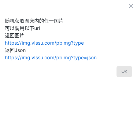
Cl
VLssuIMG
登录
注册
Open strategies menu
随机获取图床内的任一图片
可以调用以下url
返回图片
Image Upload
https://img.vlssu.com/pbimg?type
最大可上传 20.00 MB 的图片，上传队列最多 5 张。本站已
返回Json
托管 1014 张图片。
https://img.vlssu.com/pbimg?type=json
OK
拖拽文件到这里，支持多文件同时上传
点击上面的图标上传全部已选择文件